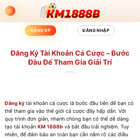
Chuyển
đến
nội
dung
ĐĂNG KÝ
ĐĂNG NHẬP
Đăng Ký Tài Khoản Cá Cược – Bước
Đầu Để Tham Gia Giải Trí
Đăng ký
tài khoản cá cược là bước đầu tiên để bạn có
thể tham gia vào thế giới cá cược đầy hấp dẫn. Với
quy trình đơn giản, nhanh chóng bạn có thể dễ dàng
tạo tài khoản
KM 1888b
và bắt đầu trải nghiệm. Tuy
nhiên, để đảm bảo an toàn bạn cần nắm rõ các điều