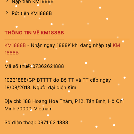
Nạp tiền KM1888B
Rút tiền KM1888B
THÔNG TIN VỀ KM1888B
KM1888B
- Nhận ngay 1888K khi đăng nhập tại
KM
1888B
Mã số thuế: 07362621888
10231888/GP-BTTTT do Bộ TT và TT cấp ngày
18/08/2018. Người đại diện Kim
Địa chỉ: 188 Hoàng Hoa Thám, P.12, Tân Bình, Hồ Chí
Minh 70000, Vietnam
Số điện thoại: 0971 63 1888