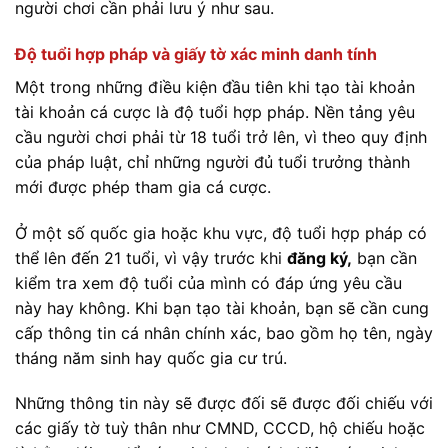
người chơi cần phải lưu ý như sau.
Độ tuổi hợp pháp và giấy tờ xác minh danh tính
Một trong những điều kiện đầu tiên khi tạo tài khoản
tài khoản cá cược là độ tuổi hợp pháp. Nền tảng yêu
cầu người chơi phải từ 18 tuổi trở lên, vì theo quy định
của pháp luật, chỉ những người đủ tuổi trưởng thành
mới được phép tham gia cá cược.
Ở một số quốc gia hoặc khu vực, độ tuổi hợp pháp có
thể lên đến 21 tuổi, vì vậy trước khi
đăng ký,
bạn cần
kiểm tra xem độ tuổi của mình có đáp ứng yêu cầu
này hay không. Khi bạn tạo tài khoản, bạn sẽ cần cung
cấp thông tin cá nhân chính xác, bao gồm họ tên, ngày
tháng năm sinh hay quốc gia cư trú.
Những thông tin này sẽ được đối sẽ được đối chiếu với
các giấy tờ tuỳ thân như CMND, CCCD, hộ chiếu hoặc