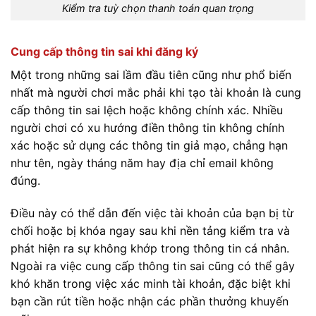
Kiểm tra tuỳ chọn thanh toán quan trọng
Cung cấp thông tin sai khi đăng ký
Một trong những sai lầm đầu tiên cũng như phổ biến
nhất mà người chơi mắc phải khi tạo tài khoản là cung
cấp thông tin sai lệch hoặc không chính xác. Nhiều
người chơi có xu hướng điền thông tin không chính
xác hoặc sử dụng các thông tin giả mạo, chẳng hạn
như tên, ngày tháng năm hay địa chỉ email không
đúng.
Điều này có thể dẫn đến việc tài khoản của bạn bị từ
chối hoặc bị khóa ngay sau khi nền tảng kiểm tra và
phát hiện ra sự không khớp trong thông tin cá nhân.
Ngoài ra việc cung cấp thông tin sai cũng có thể gây
khó khăn trong việc xác minh tài khoản, đặc biệt khi
bạn cần rút tiền hoặc nhận các phần thưởng khuyến