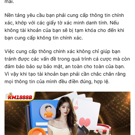
mãi.
Nền tảng yêu cầu bạn phải cung cấp thông tin chính
xác, khớp với các giấy tờ xác minh danh tính. Nếu
không tài khoản của bạn sẽ bị tạm khóa cho đến khi
bạn cung cấp không tin chính xác.
Việc cung cấp thông chính xác không chỉ giúp bạn
tránh được các vấn đề trong quá trình cá cược mà còn
đảm bảo bảo sự bảo mật, an toàn cho toàn của bạn.
Vì vậy khi tạo tài khoản bạn phải cần chắc chắn rằng
mọi thông tin của mình đều điền đúng, hợp lệ.