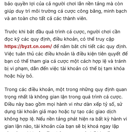
bảo quyền lợi của cả người chơi lẫn nền tảng mà còn
giúp duy trì môi trường cá cược công bằng, minh bạch
và an toàn cho tất cả các thành viên.
Trước khi bắt đầu quá trình cá cược, người chơi cần
đọc kỹ các quy định, điều khoản, có thể truy cập
https://byzt.cn.com/
để nắm bắt chi tiết các quy định.
Việc tuân thủ các điều khoản là điều kiện tiên quyết để
bạn có thể tham gia cá cược một cách hợp lệ và tránh
bị vi phạm, dẫn đến việc tài khoản có thể bị tạm khóa
hoặc hủy bỏ.
Trong các điều khoản, một trong những quy định quan
trọng nhất là không gian lận trong quá trình cá cược.
Điều này bao gồm mọi hành vi như dàn xếp tỷ số, sử
dụng tài khoản giả mạo hoặc tự tạo các giao dịch
không hợp lệ. Nếu nền tảng phát hiện ra bất kỳ hành vi
gian lận nào, tài khoản của bạn sẽ bị khoá ngay lập